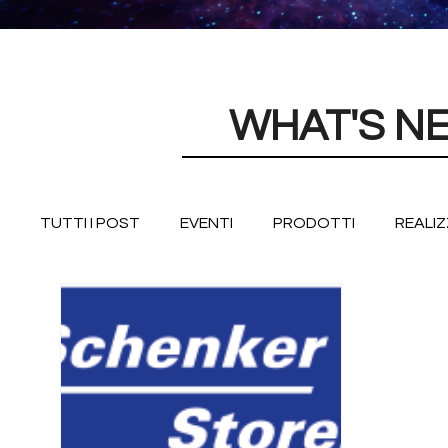
WHAT'S N
TUTTI I POST
EVENTI
PRODOTTI
REALIZ
PERGOLE E CHIUSURE
FIORIERE E ACCESSOR
SISTEMI DI PERSIANE
AVVOLGIBILI IN ALLUMIN