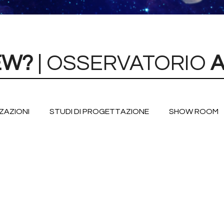
EW?
| OSSERVATORIO
A
ZAZIONI
STUDI DI PROGETTAZIONE
SHOW ROOM
I PER L'OUTDOOR
SERRAMENTI FERRO BRONZO E INOX
IO