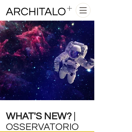
WHAT'S NEW?
|
OSSERVATORIO